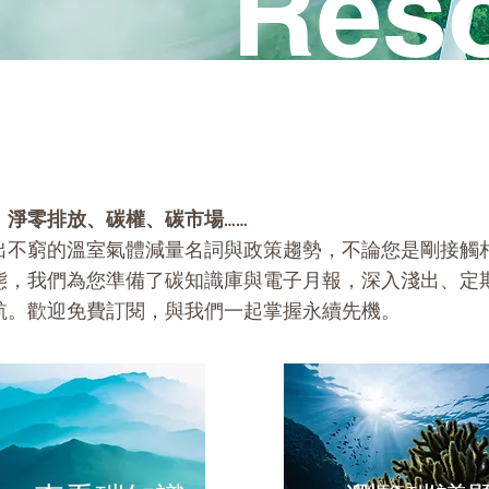
Res
、淨零排放、碳權、碳市場……
出不窮的溫室氣體減量名詞與政策趨勢，不論您是剛接觸
態，我們為您準備了碳知識庫與電子月報，深入淺出、定
航。歡迎免費訂閱，與我們一起掌握永續先機。