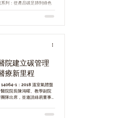
實戰系列：從產品碳足跡到綠色
產業領導企業與永續專家共同
吸引眾多企業代表參與交流。
醫院建立碳管理
醫療新里程
14064-1：2018 溫室氣體盤
合醫院院長陳鴻曜、教學副院
行團隊出席，並邀請綠易董事
查證單位亞瑞仕總經理共同見