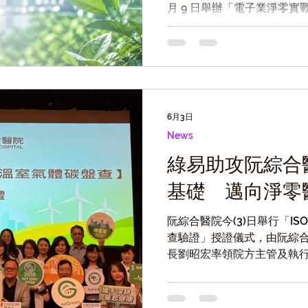
月 9 日舉辦「電子業淨零
供應鏈」線上研討會，邀請
分享電子業低碳轉型經驗，
6月3日
News
綠易助攻阮綜合
基礎 邁向淨零
阮綜合醫院今(3)日舉行「ISO 
查驗證」授證儀式，由阮綜
長劉昭宏率領院方主管及執
長毛穎崙、顧問團隊，以及
證這項重要里程碑。