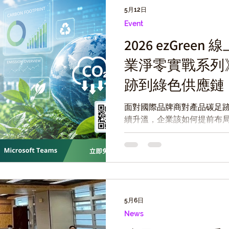
5月12日
Event
2026 ezGree
業淨零實戰系列
跡到綠色供應鏈
管理新挑戰
面對國際品牌商對產品碳足跡
續升溫，企業該如何提前布局
業實務專家分享電子業產品
勢，同時由 綠易 ezGreen
位化工具，加速碳數據管理
AUP 確信與供應鏈需求。 
被動為主動，搶佔綠色先機
5月6日
News