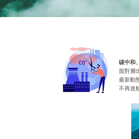
碳中和
面對層
最新動
不再迷