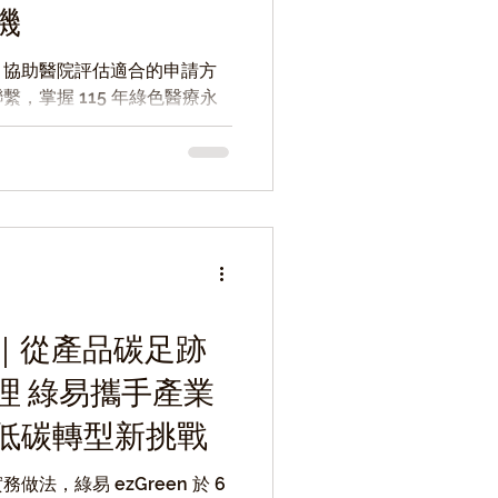
機
，協助醫院評估適合的申請方
，掌握 115 年綠色醫療永
淨零轉型與永續發展。
｜從產品碳足跡
理 綠易攜手產業
低碳轉型新挑戰
法，綠易 ezGreen 於 6