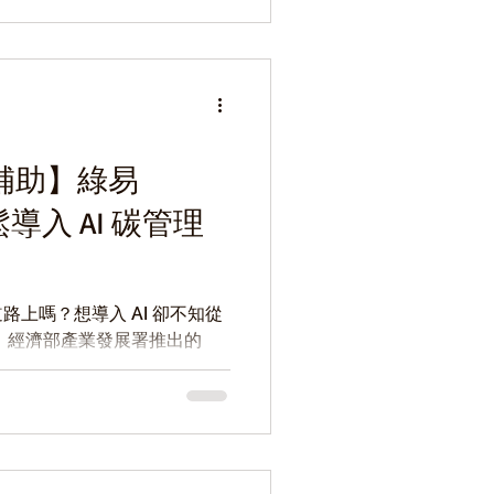
補助】綠易
鬆導入 AI 碳管理
上嗎？想導入 AI 卻不知從
 經濟部產業發展署推出的
轉型」補助計畫，旨在協助製造
專業診斷」到「工具導入」的實
為製造業整合轉型資源，透過政府
，輕鬆啟用具備 AI 運算能