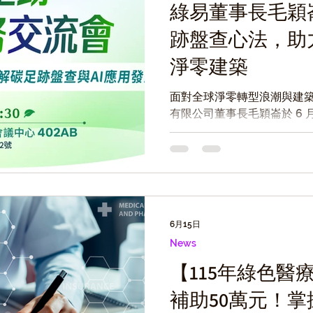
綠易董事長毛穎
跡盤查心法，助
淨零建築
面對全球淨零轉型浪潮與建
有限公司董事長毛穎崙於 6 
跡盤查實務交流會」，以「A
跡盤查與關鍵性審查」為題
碳足跡盤查實務經驗，以及A
成果，協助企業提升碳管理
6月15日
News
【115年綠色醫
補助50萬元！