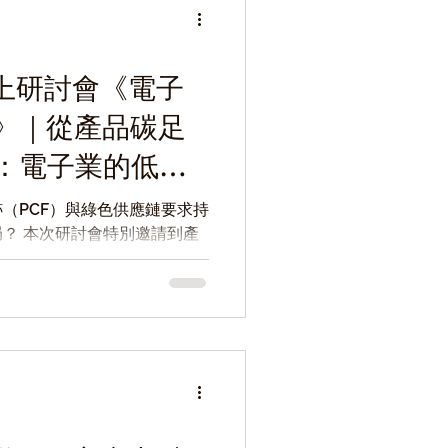
n 線上研討會《電子
》｜從產品碳足
：電子業的低碳
（PCF）與綠色供應鏈要求持
？ 本次研討會特別邀請到產
碳足跡管理經驗與供應鏈趨
 顧問團隊解析如何透過 AI 與數
、提升盤查效率，並有效因應
誠摯邀請產業先進一同參與，化
！