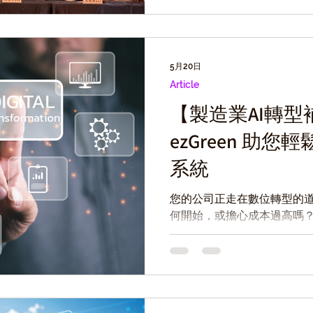
5月20日
Article
【製造業AI轉型
ezGreen 助您輕
系統
您的公司正走在數位轉型的道路
何開始，或擔心成本過高嗎？
「產業競爭力提升-AI數位
業導入 AI 技術，提供從「
質補助。綠易 ezGreen 
補助方案，協助您以極低的門檻
力的碳管理平台！