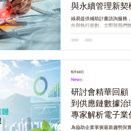
與永續管理新契
綠易提供補助計畫諮詢服務
向與執行規劃。立即與我們聯繫
續補助機會，提前布局醫院
6月10日
News
研討會精華回顧
到供應鏈數據治
專家解析電子業
為協助企業掌握最新趨勢與實務做