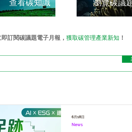
​查看碳知識
瀏覽碳議
立即訂閱碳議題電子月報，
獲取碳管理產業新知
！
6月18日
News