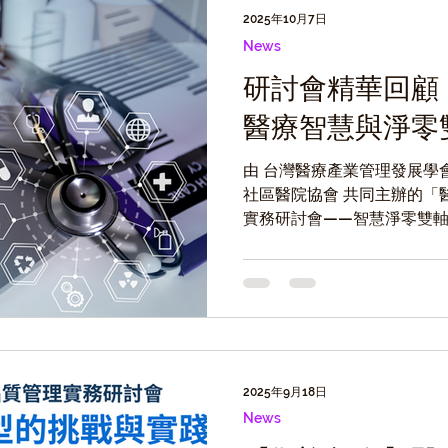
2025年10月7日
News
研討會精華回顧
醫療智慧與淨零
由 台灣醫療產業管理發展學
社區醫院協會 共同主辦的「
實務研討會——智慧淨零雙
(10/7)圓滿落幕，吸引超過
上參與。活動匯聚醫療、建
同探討醫療產業如何在確保
驅動減碳行動，邁向智慧與
2025年9月18日
News