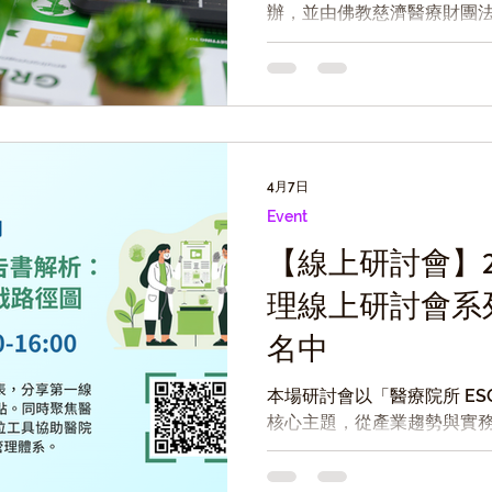
辦，並由佛教慈濟醫療財團
辦的「2026醫療永續管理
幕。活動中互動與討論氣氛熱
碳管理議題的高度關注。
4月7日
Event
【線上研討會】2
理線上研討會系
名中
本場研討會以「醫療院所 ES
核心主題，從產業趨勢與實
構在永續發展過程中的關鍵