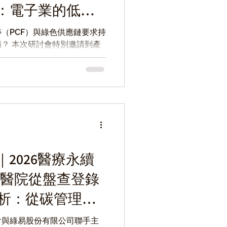
：電子業的低碳
（PCF）與綠色供應鏈要求持
？ 本次研討會特別邀請到產
碳足跡管理經驗與供應鏈趨
 顧問團隊解析如何透過 AI 與數
、提升盤查效率，並有效因應
誠摯邀請產業先進一同參與，化
！
2026醫療永續
-醫院從盤查登錄
書解析：從碳管理到
路徑圖
會與綠易股份有限公司聯手主