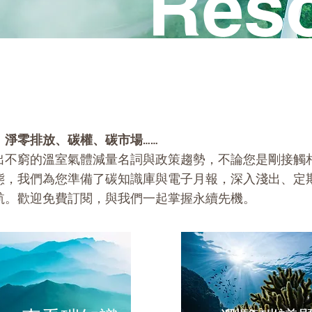
Res
、淨零排放、碳權、碳市場……
出不窮的溫室氣體減量名詞與政策趨勢，不論您是剛接觸
態，我們為您準備了碳知識庫與電子月報，深入淺出、定
航。歡迎免費訂閱，與我們一起掌握永續先機。