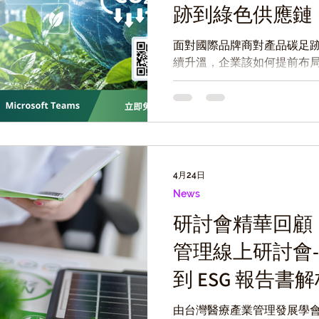
跡到綠色供應鏈
管理新挑戰
面對國際品牌商對產品碳足跡
續升溫，企業該如何提前布局
業實務專家分享電子業產品
勢，同時由 綠易 ezGreen
位化工具，加速碳數據管理
AUP 確信與供應鏈需求。 
被動為主動，搶佔綠色先機
4月24日
News
研討會精華回顧｜
管理線上研討會
到 ESG 報告
永續揭露的實戰
由台灣醫療產業管理發展學