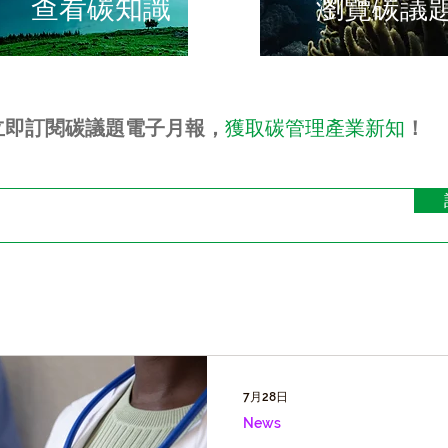
​查看碳知識
瀏覽碳議
立即訂閱碳議題電子月報，
獲取碳管理產業新知
！
7月28日
News