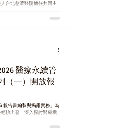
法人台北慈濟醫院擔任共同主
線上研討會」，於日前順利落
烈，顯示醫療產業對ESG與
026 醫療永續管
列（一）開放報
G 報告書編製與揭露實務」為
務經驗出發，深入探討醫療機
轉變。