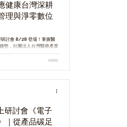
應健康台灣深耕
管理與淨零數位
討會 8/28 登場！掌握醫
 最新趨勢，社團法人台灣醫療產業
8 月 28 日（五）舉辦「智慧能
政策、技術到服務模式的能源
東紀念醫院 45 週年院慶擴
方式進行。
n 線上研討會《電子
》｜從產品碳足