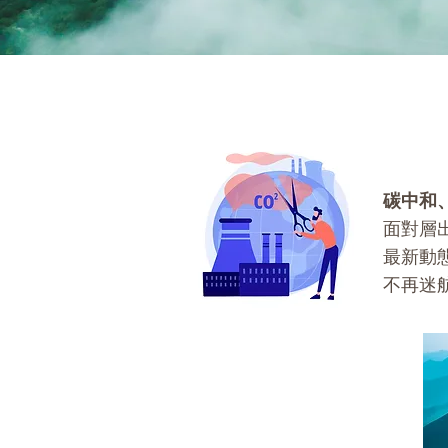
碳中和
面對層
最新動
不再迷