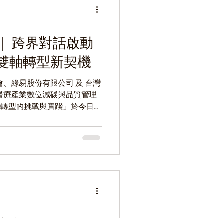
｜ 跨界對話啟動
雙軸轉型新契機
會、綠易股份有限公司 及 台灣
醫療產業數位減碳與品質管理
軸轉型的挑戰與實踐」於今日
 200 位醫院代表與產業夥伴線
築與永續管理領域的專家，共
照護品質的同時，以數位科技
淨零並行的雙軸轉型。