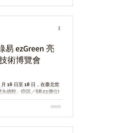
ezGreen 亮
創新技術博覽會
10 月 16 日至 18 日，在臺北世
永續館」(D 區／SB 23 攤位)
其在供應鏈碳管理與數位化減