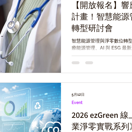
【開放報名】響
計畫！智慧能源
轉型研討會
智慧能源管理與淨零數位轉型研
療能源管理、AI 與 ESG
管理發展學會將於 2026 年 
源管理與淨零數位轉型—從
管理新趨勢」研討會，並配合亞
大辦理，採實體與線上同步
5月12日
Event
2026 ezGree
業淨零實戰系列