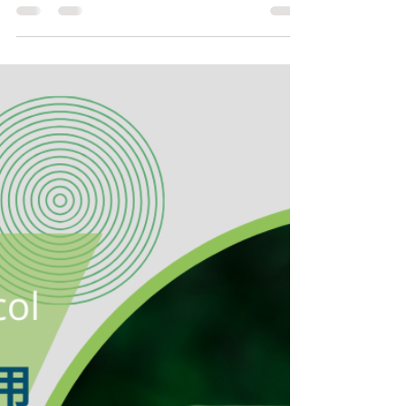
為因應今(114)年3月4日公告「事業應盤查登錄溫室
氣體排放量之排放源」（下稱擴大列管事業），涵
蓋了服務業、運輸業、醫療機構及大專校院等多元
行業特性與營運模式，與過往納管製造業等存在顯
著差異，環境部於今年12月19日修正發布「溫室氣
體排放量盤查登錄及查驗管理辦法」（下稱本辦
法）部分條文，旨在使盤查作業貼近擴大列管事業
的實際情形，並提供更具彈性的管理方式，以逐步
擴大並強化我國溫室氣體排放源管理，提升治理能
量。本次修正重點如下：