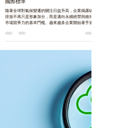
2025年5月12日
認識 ISO 14064-1：企業溫室氣體盤查的
國際標準
隨著全球對氣候變遷的關注日益升高，企業揭露碳
排放不再只是形象加分，而是邁向永續經營與維持
市場競爭力的基本門檻。越來越多企業開始著手進
行溫室氣體盤查，作為邁向低碳轉型的重要起點。
本文將帶您了解 ISO 14064-1:2018 的核心內容與最
新修訂重點，協助企業掌握碳盤查的國際趨勢，並
認識其在法規因應與策略管理上的實務應用。