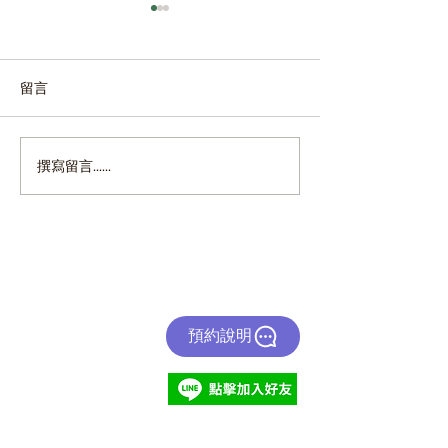
留言
賀!ezGHG 通過BSI ISO
綠易毛穎崙董事
撰寫留言......
27001資訊安全管理系統驗
科大2024慧智
證 資安防護受國際肯定
管理經驗
產品與服務
預約說明
​組織溫室氣體盤查
​顧問輔導服務
​產品碳足跡