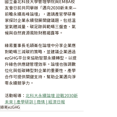
國立臺北科技大學管理學院與EMBA校
友會日前共同舉辦「邁向2030新未來—
前瞻永續高峰論壇」，邀請產官學研專
家探討企業永續發展關鍵議題，包括溫
室氣體減量、碳足跡與範疇三盤查、氣
候與自然資源風險財務揭露等。
綠易董事長毛穎崙在論壇中分享企業應
對範疇三減碳的策略，並建議企業透過
ezGHG平台來協助智慧永續轉型，以提
升綠色供應鏈管理效率。論壇也強調數
位化與低碳轉型對企業的重要性，產學
合作可提供關鍵支持，幫助企業邁向淨
零永續競爭力。
活動報導：
北科大永續論壇 迎戰2030新
未來 | 產學研訓 | 商情 | 經濟日報
綠易
ezGHG