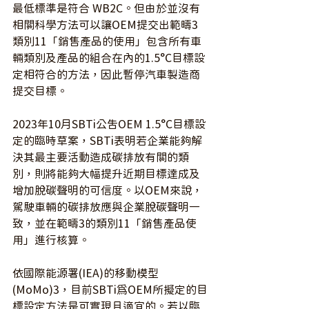
最低標準是符合 WB2C。但由於並沒有
相關科學方法可以讓OEM提交出範疇3
類別11「銷售產品的使用」包含所有車
輛類別及產品的組合在內的1.5°C目標設
定相符合的方法，因此暫停汽車製造商
提交目標。
2023年10月SBTi公告OEM 1.5°C目標設
定的臨時草案，SBTi表明若企業能夠解
決其最主要活動造成碳排放有關的類
別，則將能夠大幅提升近期目標達成及
增加脫碳聲明的可信度。以OEM來說，
駕駛車輛的碳排放應與企業脫碳聲明一
致，並在範疇3的類別11「銷售產品使
用」進行核算。
依國際能源署(IEA)的移動模型
(MoMo)3，目前SBTi為OEM所擬定的目
標設定方法是可實現且適宜的。若以臨