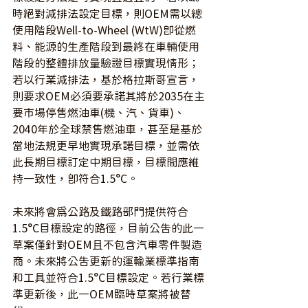
時絕對減排法設定目標，則OEM需以總
使用階段Well-to-Wheel (WtW)即從燃
料、能源的生產階段到最終在車輛使用
階段的整體排放量驗證目標實現情形；
若以行業減排法，基於格拉斯哥宣言，
則要求OEM必須要承諾其將於2035在主
要市場停售燃油車(機、汽、貨車)、
2040年於全球禁售燃油車，甚至是基於
當地法規更早地實現承諾目標，並需依
此長期目標訂定中期目標，目標間應維
持一致性，即符合1.5°C。
未來將會為公路及鐵路部門提供符合
1.5°C目標設定的路徑，目前公告的此一
草案僅針對OEM且不包含汽車零件製造
商。未來將公告更新的運輸業標準指南
和工具並符合1.5°C目標設定。若行業標
準更新後，此一OEM臨時草案將被替