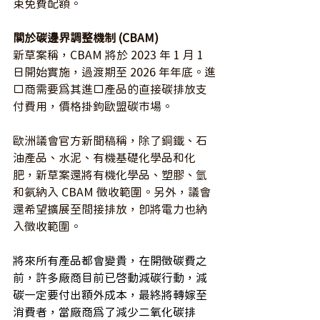
束免費配額。
關於碳邊界調整機制 (CBAM)
新草案稱，CBAM 將於 2023 年 1 月 1 
日開始實施，過渡期至 2026 年年底。進
口商需要為其進口產品的直接碳排放支
付費用，價格掛鉤歐盟碳市場。
歐洲議會官方新聞稿稱，除了鋼鐵、石
油產品、水泥、有機基礎化學品和化
肥，新草案還將有機化學品、塑膠、氫
和氨納入 CBAM 徵收範圍。另外，議會
還希望擴展至間接排放，即將電力也納
入徵收範圍。
將來所有產品都會變貴，在開徵碳費之
前，許多廠商目前已啟動減碳行動，減
碳一定要付出額外成本，最終將轉嫁至
消費者，當廠商為了減少二氧化碳排