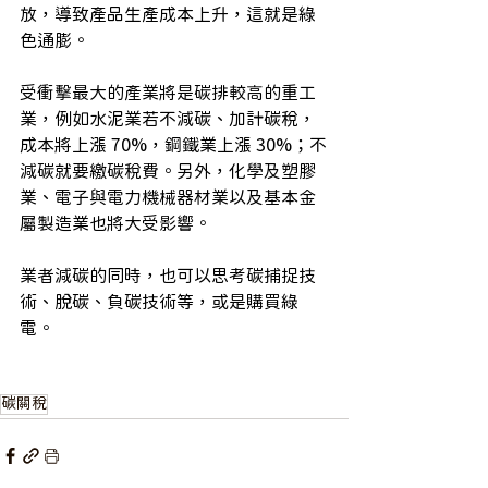
放，導致產品生產成本上升，這就是綠
色通膨。
受衝擊最大的產業將是碳排較高的重工
業，例如水泥業若不減碳、加計碳稅，
成本將上漲 70%，鋼鐵業上漲 30%；不
減碳就要繳碳稅費。另外，化學及塑膠
業、電子與電力機械器材業以及基本金
屬製造業也將大受影響。
業者減碳的同時，也可以思考碳捕捉技
術、脫碳、負碳技術等，或是購買綠
電。
碳關稅