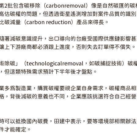
2批包含碳移除（carbonremoval）像是自然碳匯的
高估碳權的問題，但透過衛星遙測增加對案件品質的識別
減量（carbon reduction）產品來得長。
隨著減碳意識提升，出口導向的台廠受國際供應鏈影響甚
讓上下游廠商都必須跟上進度，否則失去訂單得不償失。
碳」（technologicalremoval，如碳捕捉技術）
，但這類特殊需求預計下半年後才盤點。
業多為製造業，購買碳權要視企業自身需求，碳權商品相
格，背後減碳的意義也不同，企業應該挑選符合自己經營
時可以抵換國內碳費，田建中表示，要等環境部相關辦法
件才能確定。