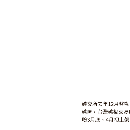
碳交所去年12月啟
碳匯，台灣碳權交易
盼3月底、4月初上架