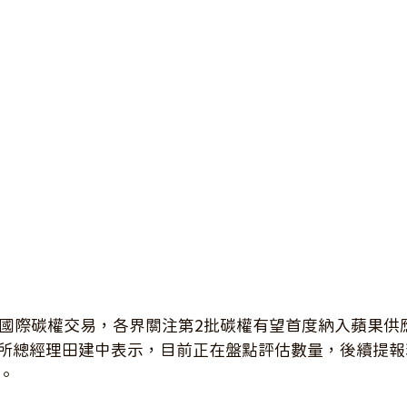
動國際碳權交易，各界關注第2批碳權有望首度納入蘋果供
所總經理田建中表示，目前正在盤點評估數量，後續提報
。