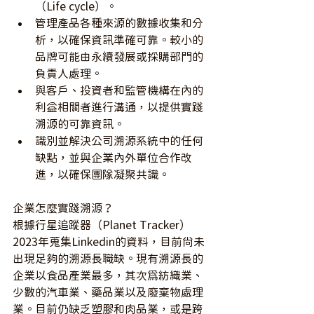
（Life cycle）。
管理產品各種來源的數據收集和分
析，以確保資訊準確可靠。較小的
品牌可能由永續發展或採購部門的
負責人處理。
與客戶、投資者和監管機構在內的
利益相關者進行溝通，以提供實踐
溯源的可靠資訊。
識別並解決公司溯源系統中的任何
缺點，並與企業內外單位合作改
進，以確保團隊凝聚共識。
企業怎麼實踐溯源？
根據行星追蹤器（Planet Tracker）
2023年蒐集Linkedin的資料，目前尚未
出現足夠的溯源長職缺。現有溯源長的
企業以食品產業最多，其次為紡織業、
少數的汽車業、藥品業以及廢棄物處理
業。目前仍缺乏塑膠和肉品業，或是跨