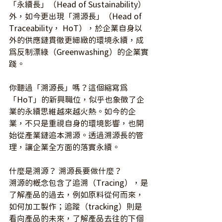
「永續長」（Head of Sustainability）
外，如今更出現「溯源長」（Head of 
Traceability， HoT），於企業自身以
外的供應鏈貫徹更細緻的環境永續，成
為反制漂綠（Greenwashing）的企業實
踐。
你聽過「溯源長」嗎？這個縮寫為
「HoT」的新興職位，似乎也象徵了企
業的永續思維越來越火熱。如今的企
業，不只是重視自身的環境影響，也開
始從產業鏈追本溯源。透過溯源長的管
理，讓企業全方面的落實永續。
什麼是溯源？ 溯源長要做什麼？
溯源的概念包含了追溯（Tracing），是
了解產品的過去，例如原料從何而來，
如何加工製作；追蹤（tracking）則是
看向產品的未來，了解產品去往的下個