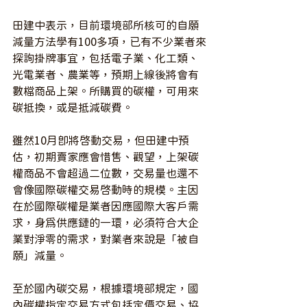
田建中表示，目前環境部所核可的自願
減量方法學有100多項，已有不少業者來
探詢掛牌事宜，包括電子業、化工類、
光電業者、農業等，預期上線後將會有
數檔商品上架。所購買的碳權，可用來
碳抵換，或是抵減碳費。
雖然10月即將啟動交易，但田建中預
估，初期賣家應會惜售、觀望，上架碳
權商品不會超過二位數，交易量也還不
會像國際碳權交易啟動時的規模。主因
在於國際碳權是業者因應國際大客戶需
求，身為供應鏈的一環，必須符合大企
業對淨零的需求，對業者來說是「被自
願」減量。
至於國內碳交易，根據環境部規定，國
內碳權指定交易方式包括定價交易、協