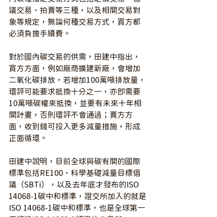
議交易、拍賣等三種，以及相關交易對
象等規定，無論何種交易方式，買方都
必須負擔手續費。
對於國內碳交易的供需，田建中指出，
買方方面，例如廠商擴建新廠，會增加
二氧化碳排放，若增加100萬噸排放量，
環評可能要求抵換十分之一，亦即需要
10萬噸碳權來抵換，並要有未來十年相
關計畫，否則環評不會通過；賣方方
面，收到錢可投入更多減量措施，形成
正面循環。
田建中說明，目前全球與碳有關的國際
標準包括RE100、科學基礎減量目標倡
議（SBTi），以及去年底才發布的ISO 
14068-1碳中和標準，證交所加入的就是
ISO 14068-1碳中和標準，也是全球第一