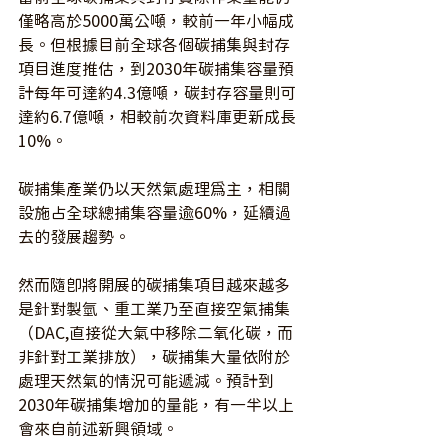
僅略高於5000萬公噸，較前一年小幅成
長。但根據目前全球各個碳捕集與封存
項目進度推估，到2030年碳捕集容量預
計每年可達約4.3億噸，碳封存容量則可
達約6.7億噸，相較前次資料庫更新成長
10%。
碳捕集產業仍以天然氣處理為主，相關
設施占全球總捕集容量逾60%，延續過
去的發展趨勢。
然而隨即將開展的碳捕集項目越來越多
是針對製氫、重工業乃至直接空氣捕集
（DAC,直接從大氣中移除二氧化碳，而
非針對工業排放），碳捕集大量依附於
處理天然氣的情況可能遞減。預計到
2030年碳捕集增加的量能，有一半以上
會來自前述新興領域。