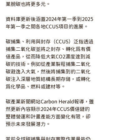
業脫碳也將更多元。
資料庫更新後涵蓋2024年第一季到2025
年第一季之間各地CCUS項目的進展。
碳捕集、利用與封存（CCUS）泛指透過
捕集二氧化碳並將之封存、轉化為有價
值產品，從而降低大氣CO2濃度達到減
碳的技術。例如從產業製程捕集二氧化
碳避逸入大氣，然後將捕集到的二氧化
碳注入深層地質結構長期存儲，或轉化
為化學品、燃料或建材等。
碳產業新聞網站Carbon Herald報導，雖
然更新內容顯示2024年CCUS價值鏈的
整體營運和計畫產能方面變化有限，卻
預示未來發展潛力。
當前全球碳捕集與封存實際作業量能仍