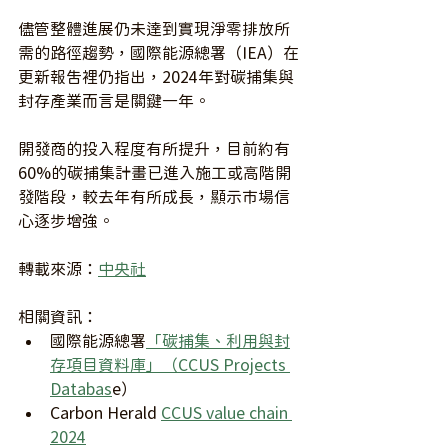
儘管整體進展仍未達到實現淨零排放所
需的路徑趨勢，國際能源總署（IEA）在
更新報告裡仍指出，2024年對碳捕集與
封存產業而言是關鍵一年。
開發商的投入程度有所提升，目前約有
60%的碳捕集計畫已進入施工或高階開
發階段，較去年有所成長，顯示市場信
心逐步增強。
轉載來源：
中央社
相關資訊：
國際能源總署
「碳捕集、利用與封
存項目資料庫」（CCUS Projects 
Databas
e）
Carbon Herald 
CCUS value chain 
2024