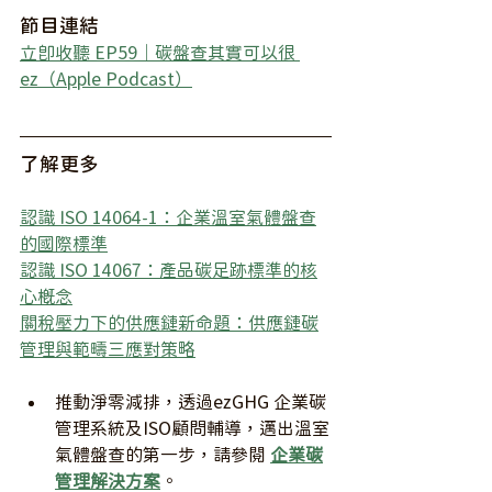
節目連結
立即收聽 EP59｜碳盤查其實可以很 
ez（Apple Podcast）
了解更多
認識 ISO 14064-1：企業溫室氣體盤查
的國際標準
認識 ISO 14067：產品碳足跡標準的核
心概念
關稅壓力下的供應鏈新命題：供應鏈碳
管理與範疇三應對策略
推動淨零減排，透過ezGHG 企業碳
管理系統及ISO顧問輔導，邁出溫室
氣體盤查的第一步，請參閱 
企業碳
管理解決方案
。