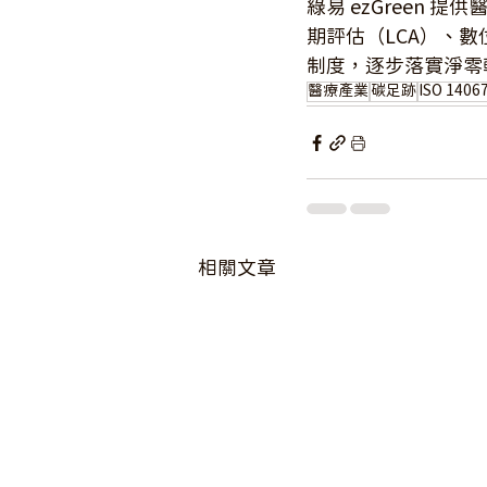
綠易 ezGreen 提供
期評估（LCA）、
制度，逐步落實淨零
醫療產業
碳足跡
ISO 1406
相關文章