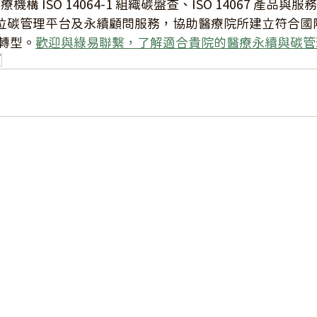
醫療機構 ISO 14064-1 組織碳盤查、ISO 14067 產品
數位碳管理平台及永續顧問服務，協助醫療院所建立符合國
轉型。
歡迎與綠易聯繫，了解適合貴院的醫療永續與碳管
7