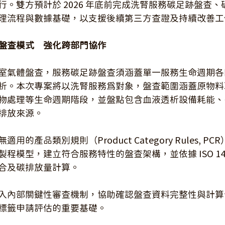
行。雙方預計於 2026 年底前完成洗腎服務碳足跡盤查
理流程與數據基礎，以支援後續第三方查證及持續改善工
盤查模式　強化跨部門協作
室氣體盤查，服務碳足跡盤查須涵蓋單一服務生命週期各
析。本次專案將以洗腎服務為對象，盤查範圍涵蓋原物料
物處理等生命週期階段，並盤點包含血液透析設備耗能、
排放來源。
的產品類別規則（Product Category Rules, P
程模型，建立符合服務特性的盤查架構，並依據 ISO 140
合及碳排放量計算。
入內部關鍵性審查機制，協助確認盤查資料完整性與計算
標籤申請評估的重要基礎。