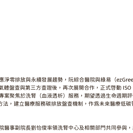
淨零排放與永續發展趨勢，阮綜合醫院與綠易（ezGreen）
溫室氣體盤查與第三方查證後，再次展開合作，正式啟動 ISO 1
案聚焦於洗腎（血液透析）服務，期望透過生命週期評估（Lif
, LCA）方法，建立醫療服務碳排放盤查機制，作為未來醫療低
院醫事副院長劉怡俊率領洗腎中心及相關部門共同參與，