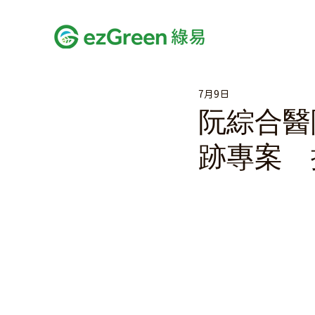
7月9日
阮綜合醫院
跡專案 