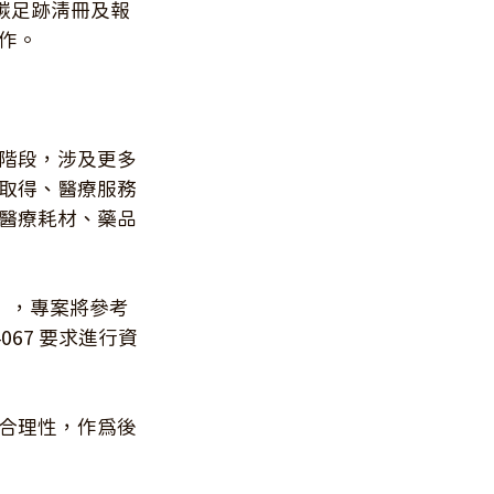
、碳足跡清冊及報
作。
階段，涉及更多
取得、醫療服務
醫療耗材、藥品
CR），專案將參考
67 要求進行資
合理性，作為後