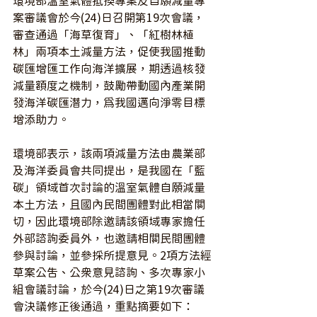
環境部溫室氣體抵換專案及自願減量專
案審議會於今(24)日召開第19次會議，
審查通過「海草復育」、「紅樹林植
林」兩項本土減量方法，促使我國推動
碳匯增匯工作向海洋擴展，期透過核發
減量額度之機制，鼓勵帶動國內產業開
發海洋碳匯潛力，為我國邁向淨零目標
增添助力。
環境部表示，該兩項減量方法由農業部
及海洋委員會共同提出，是我國在「藍
碳」領域首次討論的溫室氣體自願減量
本土方法，且國內民間團體對此相當關
切，因此環境部除邀請該領域專家擔任
外部諮詢委員外，也邀請相關民間團體
參與討論，並參採所提意見。2項方法經
草案公告、公眾意見諮詢、多次專家小
組會議討論，於今(24)日之第19次審議
會決議修正後通過，重點摘要如下：