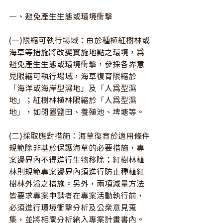
一、避免產生生態或環境衝擊
(一)限縮可執行場域：由於種植紅樹林或
海草等措施將改變實施地點之環境，為
避免產生生態或環境衝擊，參採各界意
見限縮可執行場域，海草復育限縮於
「海洋或海岸型濕地」及「人為型濕
地」；紅樹林植林限縮於「人為型濕
地」，如閒置鹽田、養殖池、埤塘等。
(二)採取應對措施：海草復育於適用條件
規範除非基於保護海草的必要措施，專
案邊界內不得進行生物移除；紅樹林植
林則規範專案邊界內須進行防止種植紅
樹林外溢之措施。另外，兩項減量方法
皆要求專案申請者在專案活動執行前，
必須進行環境衝擊分析及公眾意見蒐
集，並將相關分析納入專案計畫書內。