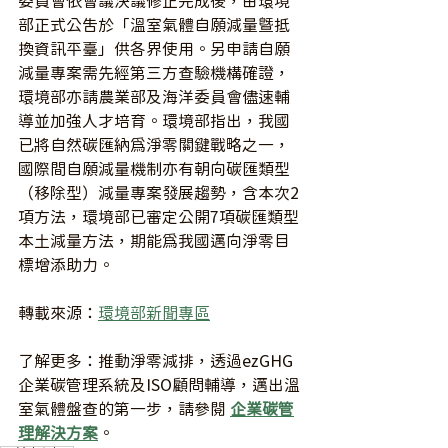
委員會依會議決議修正完成後，由環境
部正式公告於「溫室氣體自願減量暨抵
換資訊平臺」供各界使用。另申請自願
減量專案需先經第三方查驗機構確證，
環境部亦請農業部及海洋委員會儘速輔
導並加強人才培育。環境部指出，我國
已將自然碳匯納為淨零關鍵戰略之一，
國際間自願減量機制亦有朝向碳匯類型
（移除型）減量專案發展趨勢，含本次2
項方法，環境部已審定公開7項碳匯類型
本土減量方法，期能為我國邁向淨零目
標增添助力。
轉載來源：
環境部新聞專區
了解更多：推動淨零減排，透過ezGHG 
企業碳管理系統及ISO顧問輔導，邁出溫
室氣體盤查的第一步，請參閱 
企業碳管
理解決方案
。