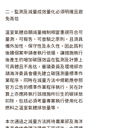
二、監測及減量成效量化必須明確且避
免高估
溫室氣體自願減量機制相當重視符合可
量測、可報告、可查驗之原則，且須具
備外加性、保守性及永久性。因此為利
後續個案申請者執行依循，讓措施執行
後產生的增加碳匯效益在監測及計算上
可具體且不高估，審議委員及環境部亦
請海洋委員會優先建立碳匯測量標準作
業程序，同時在減量方法中規範應參照
官方公告的標準作業程序執行，另在計
算上亦應將執行該措施所衍生的碳排放
扣除，包括必須考量專案執行使用化石
燃料之溫室氣體排放量等。
本次通過之減量方法將待農業部及海洋