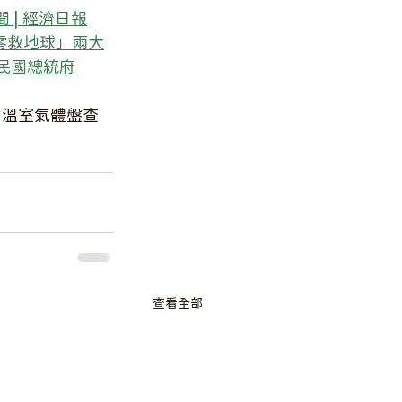
 | 經濟日報
零救地球」兩大
民國總統府
出溫室氣體盤查
查看全部