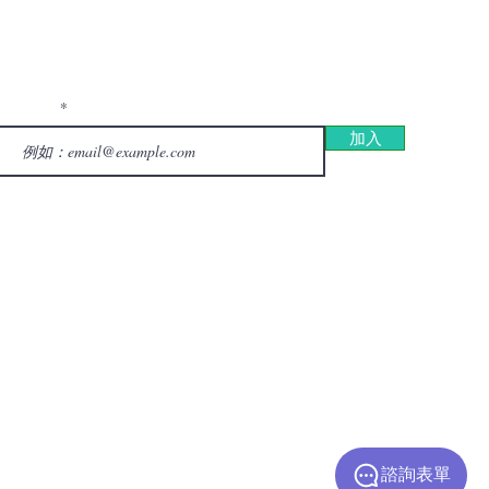
50淨零轉型目標 不因美國政
改變
訂閱我們的電子報 ， 不要錯過！
電子信箱
加入
提交此表格即表示我同意被 ezGreen 綠易 聯繫，包括根據 ezGreen 綠易
隱私政策
通過電子郵件接收 ezGreen綠易 的新聞通訊和其他促銷信息。
© 2026 by ezGreen. All rights reserved.
諮詢表單