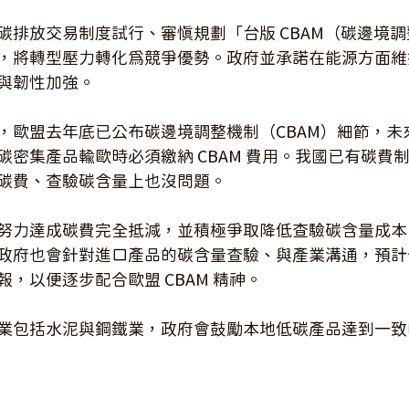
碳排放交易制度試行、審慎規劃「台版 CBAM（碳邊境
，將轉型壓力轉化為競爭優勢。政府並承諾在能源方面維
與韌性加強。
歐盟去年底已公布碳邊境調整機制（CBAM）細節，未來 2
碳密集產品輸歐時必須繳納 CBAM 費用。我國已有碳費
碳費、查驗碳含量上也沒問題。
努力達成碳費完全抵減，並積極爭取降低查驗碳含量成本
政府也會針對進口產品的碳含量查驗、與產業溝通，預計
，以便逐步配合歐盟 CBAM 精神。
業包括水泥與鋼鐵業，政府會鼓勵本地低碳產品達到一致