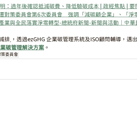
啟明：過年後確認抵減碳費、降低驗碳成本 | 政經焦點 | 要聞
遷對策委員會第6次委員會　強調「減碳顧企業」、「淨
產業與全民落實淨零轉型-總統府新聞-新聞與活動｜中華
減排
，透過ezGHG 企業碳管理系統及ISO顧問輔導，邁
業碳管理解決方案
。
對策委員會