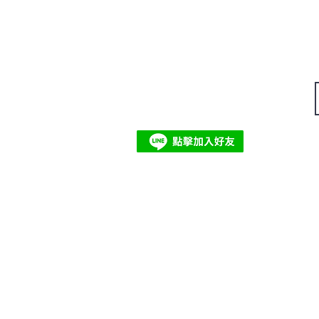
20
策而
永續資源
聯絡我們
Tel:
+886-2-2916-1890 ext.222
碳知識
Email:
salesghg@ezgpm.com
碳議題
隱私權保護政策