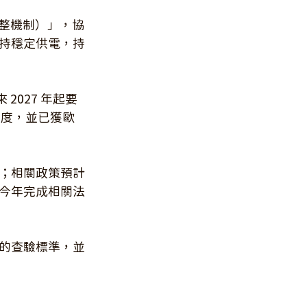
調整機制）」，協
持穩定供電，持
027 年起要
制度，並已獲歐
；相關政策預計
今年完成相關法
的查驗標準，並