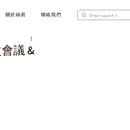
關於綠易
聯絡我們
會議 &