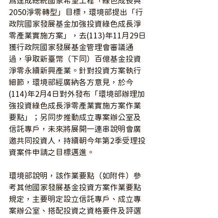
為達成總統國家希望工程「綠色成長與
2050淨零轉型」目標，環境部提出「行
政院國家發展基金加強投資綠色成長淨
零產業實施方案」，去(113)年11月29日
獲行政院國家發展基金管理會審議通
過，爭取新臺幣（下同）百億基金投資
淨零永續新興產業。針對投資方案執行
細節，環境部經廣納各方意見，於今
(114)年2月4日對外發布「環境部辦理加
強投資綠色成長淨零產業實施方案作業
要點」；另同步推動成立專案辦公室及
信託專戶，未來將展開一連串說明會廣
邀共同投資人，持續朝今年第2季受理投
資案件申請之目標邁進。
環境部說明，該作業要點（如附件）參
考其他國家發展基金投資方案作業要點
規定，主要明定設立信託專戶、成立專
案辦公室、搭配投資之資格要件及評選