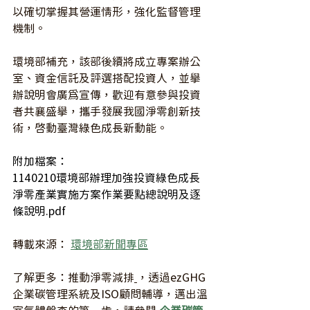
以確切掌握其營運情形，強化監督管理
機制。
環境部補充，該部後續將成立專案辦公
室、資金信託及評選搭配投資人，並舉
辦說明會廣為宣傳，歡迎有意參與投資
者共襄盛舉，攜手發展我國淨零創新技
術，啟動臺灣綠色成長新動能。
附加檔案：
1140210環境部辦理加強投資綠色成長
淨零產業實施方案作業要點總說明及逐
條說明.pdf
轉載來源： 
環境部新聞專區
了解更多：推動淨零減排
，透過ezGHG 
企業碳管理系統及ISO顧問輔導，邁出溫