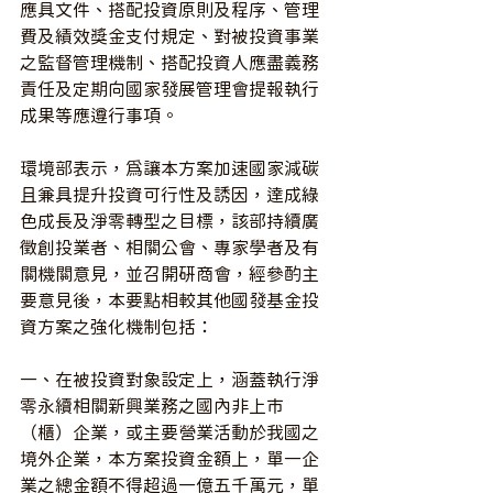
應具文件、搭配投資原則及程序、管理
費及績效獎金支付規定、對被投資事業
之監督管理機制、搭配投資人應盡義務
責任及定期向國家發展管理會提報執行
成果等應遵行事項。
環境部表示，為讓本方案加速國家減碳
且兼具提升投資可行性及誘因，達成綠
色成長及淨零轉型之目標，該部持續廣
徵創投業者、相關公會、專家學者及有
關機關意見，並召開研商會，經參酌主
要意見後，本要點相較其他國發基金投
資方案之強化機制包括：
一、在被投資對象設定上，涵蓋執行淨
零永續相關新興業務之國內非上市
（櫃）企業，或主要營業活動於我國之
境外企業，本方案投資金額上，單一企
業之總金額不得超過一億五千萬元，單