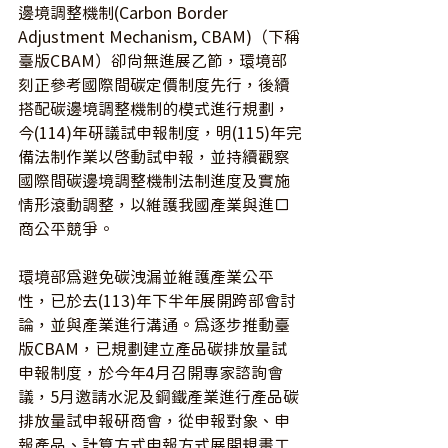
邊境調整機制(Carbon Border 
Adjustment Mechanism, CBAM)（下稱
臺版CBAM）卻尚無進展乙節，環境部
刻正參考國際間碳定價制度先行，後續
搭配碳邊境調整機制的模式進行規劃，
今(114)年研議試申報制度，明(115)年完
備法制作業以啟動試申報，並持續觀察
國際間碳邊境調整機制法制進度及實施
情形滾動調整，以維護我國產業與進口
商公平競爭。
環境部為避免碳洩漏並維護產業公平
性，已於去(113)年下半年展開跨部會討
論，並與產業進行溝通。為逐步推動臺
版CBAM，已規劃建立產品碳排放量試
申報制度，於今年4月召開專家諮詢會
議，5月邀請水泥及鋼鐵產業進行產品碳
排放量試申報研商會，從申報對象、申
報產品、計算方式申報方式展開規畫工