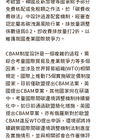
考歐盟、韓國及新加坡等國家給予部分
免費核配或免稅額之作法，於「碳費收
費辦法」中設計過渡配套機制，經審查
認定屬高碳洩漏風險行業，排放量調整
係數值為0.2，即收費排放量打2折，以
維護我國產業國際競爭力。
CBAM制度設計是一個複雜的過程，需
綜合考量國際貿易及產業競爭力等多個
因素，並涉及世界貿易組織(WTO)相關
規定，國際上推動75個實施碳定價制度
國家，目前僅歐盟提出CBAM法案，英
國提出CBAM草案，其他國家尚在研議
中。考量國際間碳邊境調整機制持續變
化中，如日前通過歐盟簡化措施、英國
提出CBAM草案，亦有俄羅斯對於歐盟
CBAM違反WTO提出申訴，環境部將持
續觀察國際間碳邊境調整機制法制進度
及實施情形，並與相關部會合作審慎評